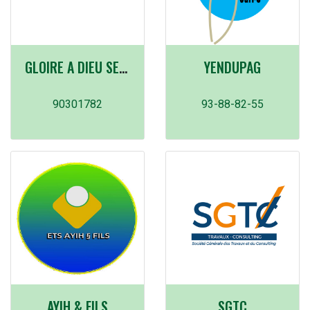
GLOIRE A DIEU SEUL
YENDUPAG
90301782
93-88-82-55
AYIH & FILS
SGTC